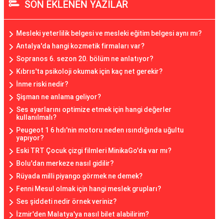
SON EKLENEN YAZILAR
Mesleki yeterlilik belgesi ve mesleki eğitim belgesi aynı mı?
Antalya'da hangi kozmetik firmaları var?
Sopranos 6. sezon 20. bölüm ne anlatıyor?
Kıbrıs'ta psikoloji okumak için kaç net gerekir?
İnme riski nedir?
Şişman ne anlama geliyor?
Ses ayarlarını optimize etmek için hangi değerler
kullanılmalı?
Peugeot 1 6 hdı'nin motoru neden ısındığında uğultu
yapıyor?
Eski TRT Çocuk çizgi filmleri MinikaGo'da var mı?
Bolu'dan merkeze nasıl gidilir?
Rüyada milli piyango görmek ne demek?
Fenni Mesul olmak için hangi meslek grupları?
Ses şiddeti nedir örnek veriniz?
İzmir'den Malatya'ya nasıl bilet alabilirim?