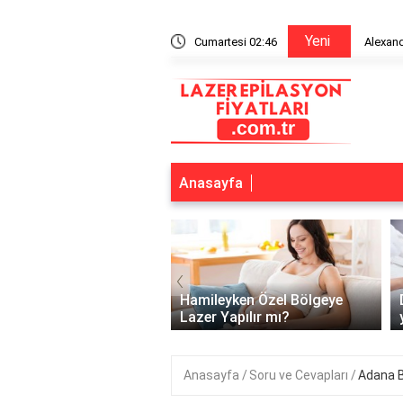
Yeni
n bitiriyor mu?
Cumartesi 02:46
Alexandr
Anasayfa
‹
lerde lazer kaç günde
Hamileyken Özel Bölgeye
pılır?
Lazer Yapılır mı?
Anasayfa
Soru ve Cevapları
Adana B