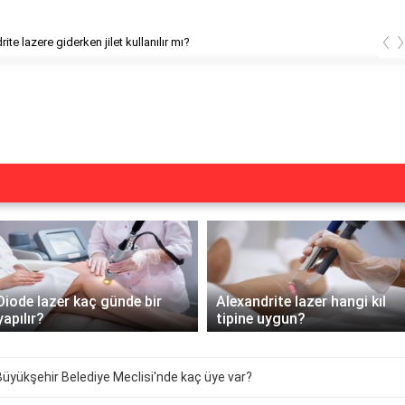
‹
ite lazere giderken jilet kullanılır mı?
Diode lazer kaç günde bir
Alexandrite lazer hangi kıl
yapılır?
tipine uygun?
üyükşehir Belediye Meclisi'nde kaç üye var?