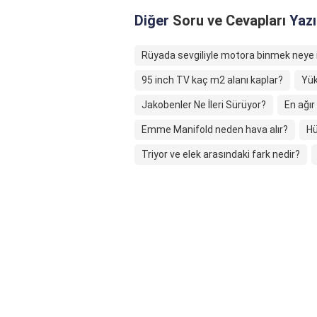
Diğer
Soru ve Cevapları
Yazı
Rüyada sevgiliyle motora binmek neye i
95 inch TV kaç m2 alanı kaplar?
Yük
Jakobenler Ne İleri Sürüyor?
En ağır
Emme Manifold neden hava alır?
Hü
Triyor ve elek arasındaki fark nedir?