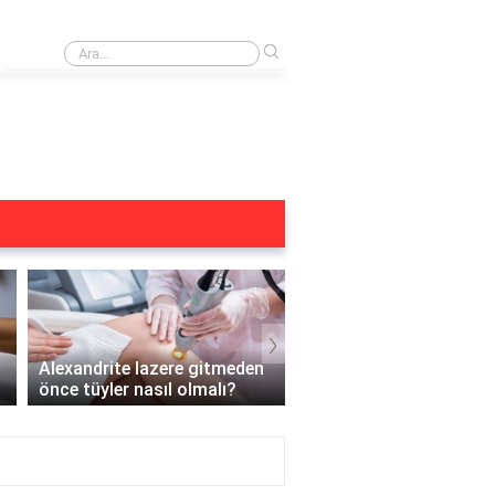
›
Buz lazer öncesi duş alınır mı?
›
Alexandrite lazere gitmeden
Hamileyken Yüz Bölges
önce tüyler nasıl olmalı?
Lazer Yapılır mı?