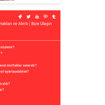
Hakları ve Alıntı
Bize Ulaşın
 söylenir?
r?
esel mutfaklar nelerdir?
sıl ayarlayabilirim?
m aldı?
ir?