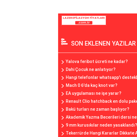
SON EKLENEN YAZILAR
Yalova feribot ücreti ne kadar?
Dahi Çocuk ne anlatıyor?
Hangi telefonlar whatsapp'ı destek
Mach 0 6'da kaç knot var?
EA uygulaması ne işe yarar?
Renault Clio hatchback en dolu pake
Bakü turları ne zaman başlıyor?
Akademik Yazma Becerileri dersi ne
9 mm kurusıkılar neden yasaklandı
Tekerrürde Hangi Kararlar Dikkate