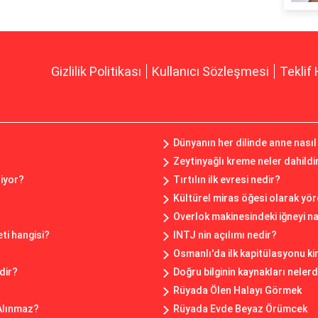
Gizlilik Politikası
Kullanıcı Sözleşmesi
Teklif 
Dünyanın her dilinde anne nasıl
Zeytinyağlı kreme neler dahildi
liyor?
Tırtılın ilk evresi nedir?
Kültürel miras öğesi olarak yör
Overlok makinesindeki iğneyi na
ti hangisi?
INTJ nin açılımı nedir?
Osmanlı'da ilk kapitülasyonu ki
dir?
Doğru bilginin kaynakları nelerd
?
Rüyada Ölen Halayı Görmek
 Alınmaz?
Rüyada Evde Beyaz Örümcek