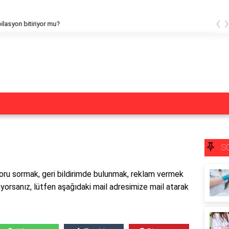
‹
ite lazere giderken jilet kullanılır mı?
S
soru sormak, geri bildirimde bulunmak, reklam vermek
iyorsanız, lütfen aşağıdaki mail adresimize mail atarak