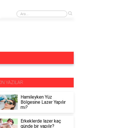
›
Buz lazer öncesi duş alınır mı?
ON YAZILAR
Hamileyken Yüz
Bölgesine Lazer Yapılır
mı?
Erkeklerde lazer kaç
günde bir yapılır?