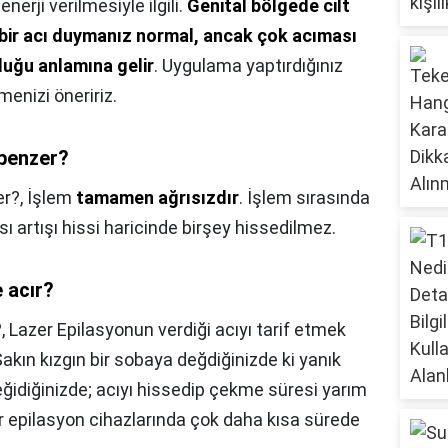
rji verilmesiyle ilgili.
Genital bölgede cilt
bir acı duymanız normal, ancak çok acıması
duğu anlamına gelir
. Uygulama yaptırdığınız
enizi öneririz.
 benzer?
er?,
İşlem
tamamen ağrısızdır
. İşlem sırasında
 artışı hissi haricinde birşey hissedilmez.
 acır?
?,
Lazer Epilasyonun verdiği acıyı tarif etmek
Sakın kızgın bir sobaya değdiğinizde ki yanık
eğidiğinizde; acıyı hissedip çekme süresi yarım
r epilasyon cihazlarında çok daha kısa sürede