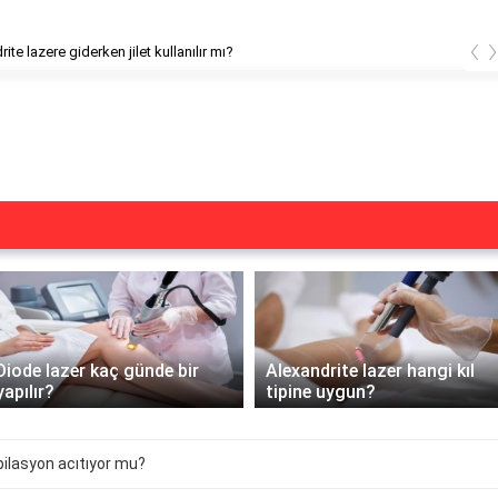
‹
ite lazere giderken jilet kullanılır mı?
Diode lazer kaç günde bir
Alexandrite lazer hangi kıl
yapılır?
tipine uygun?
epilasyon acıtıyor mu?