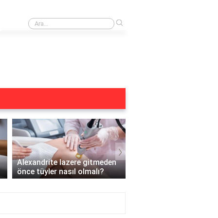
›
Buz lazer öncesi duş alınır mı?
›
Alexandrite lazere gitmeden
Hamileyken Yüz Bölges
önce tüyler nasıl olmalı?
Lazer Yapılır mı?