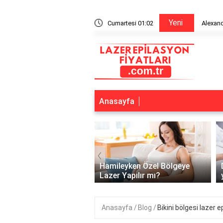
Yeni
n bitiriyor mu?
Cumartesi 01:02
Alexandr
Anasayfa
‹
lerde lazer kaç günde
Hamileyken Özel Bölgeye
pılır?
Lazer Yapılır mı?
Anasayfa
Blog
Bikini bölgesi lazer 