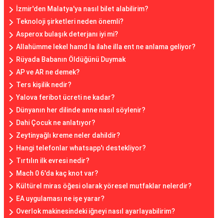
İzmir'den Malatya'ya nasıl bilet alabilirim?
Teknoloji şirketleri neden önemli?
Asperox bulaşık deterjanı iyi mi?
Allahümme lekel hamd la ilahe illa ent ne anlama geliyor?
Rüyada Babanın Öldüğünü Duymak
AP ve AR ne demek?
Ters kişilik nedir?
Yalova feribot ücreti ne kadar?
Dünyanın her dilinde anne nasıl söylenir?
Dahi Çocuk ne anlatıyor?
Zeytinyağlı kreme neler dahildir?
Hangi telefonlar whatsapp'ı destekliyor?
Tırtılın ilk evresi nedir?
Mach 0 6'da kaç knot var?
Kültürel miras öğesi olarak yöresel mutfaklar nelerdir?
EA uygulaması ne işe yarar?
Overlok makinesindeki iğneyi nasıl ayarlayabilirim?