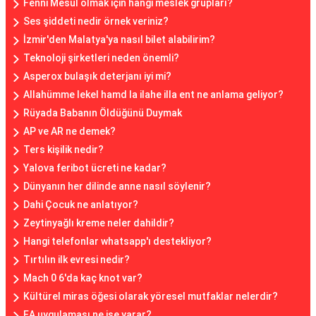
Fenni Mesul olmak için hangi meslek grupları?
Ses şiddeti nedir örnek veriniz?
İzmir'den Malatya'ya nasıl bilet alabilirim?
Teknoloji şirketleri neden önemli?
Asperox bulaşık deterjanı iyi mi?
Allahümme lekel hamd la ilahe illa ent ne anlama geliyor?
Rüyada Babanın Öldüğünü Duymak
AP ve AR ne demek?
Ters kişilik nedir?
Yalova feribot ücreti ne kadar?
Dünyanın her dilinde anne nasıl söylenir?
Dahi Çocuk ne anlatıyor?
Zeytinyağlı kreme neler dahildir?
Hangi telefonlar whatsapp'ı destekliyor?
Tırtılın ilk evresi nedir?
Mach 0 6'da kaç knot var?
Kültürel miras öğesi olarak yöresel mutfaklar nelerdir?
EA uygulaması ne işe yarar?