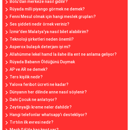
Bolu'dan merkeze nasıl gidilir?
Rüyada milli piyango görmek ne demek?
Fenni Mesul olmak için hangi meslek grupları?
Ses şiddeti nedir örnek veriniz?
İzmir'den Malatya'ya nasıl bilet alabilirim?
Teknoloji şirketleri neden önemli?
Asperox bulaşık deterjanı iyi mi?
Allahümme lekel hamd la ilahe illa ent ne anlama geliyor?
Rüyada Babanın Öldüğünü Duymak
AP ve AR ne demek?
Ters kişilik nedir?
Yalova feribot ücreti ne kadar?
Dünyanın her dilinde anne nasıl söylenir?
Dahi Çocuk ne anlatıyor?
Zeytinyağlı kreme neler dahildir?
Hangi telefonlar whatsapp'ı destekliyor?
Tırtılın ilk evresi nedir?
Mach 0 6'da kaç knot var?