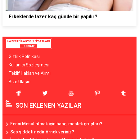
Erkeklerde lazer kaç günde bir yapılır?
Gizlilik Politikası
Kullanıcı Sözleşmesi
Teklif Hakları ve Alıntı
Bize Ulaşın
SON EKLENEN YAZILAR
Fenni Mesul olmak için hangi meslek grupları?
Ses şiddeti nedir örnek veriniz?