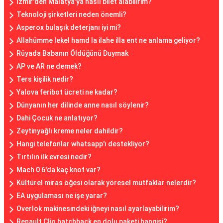
İzmir'den Malatya'ya nasıl bilet alabilirim?
Teknoloji şirketleri neden önemli?
Asperox bulaşık deterjanı iyi mi?
Allahümme lekel hamd la ilahe illa ent ne anlama geliyor?
Rüyada Babanın Öldüğünü Duymak
AP ve AR ne demek?
Ters kişilik nedir?
Yalova feribot ücreti ne kadar?
Dünyanın her dilinde anne nasıl söylenir?
Dahi Çocuk ne anlatıyor?
Zeytinyağlı kreme neler dahildir?
Hangi telefonlar whatsapp'ı destekliyor?
Tırtılın ilk evresi nedir?
Mach 0 6'da kaç knot var?
Kültürel miras öğesi olarak yöresel mutfaklar nelerdir?
EA uygulaması ne işe yarar?
Overlok makinesindeki iğneyi nasıl ayarlayabilirim?
Renault Clio hatchback en dolu paketi hangisi?