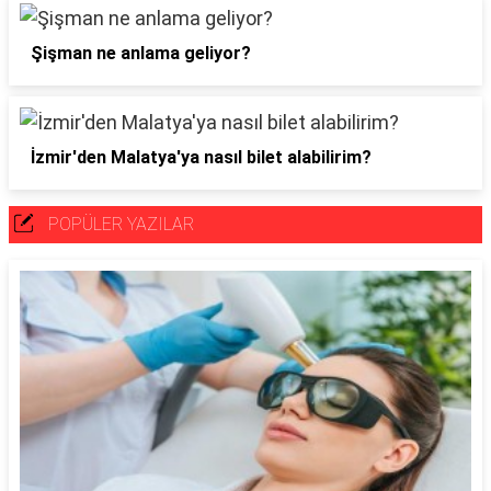
Şişman ne anlama geliyor?
İzmir'den Malatya'ya nasıl bilet alabilirim?
POPÜLER YAZILAR