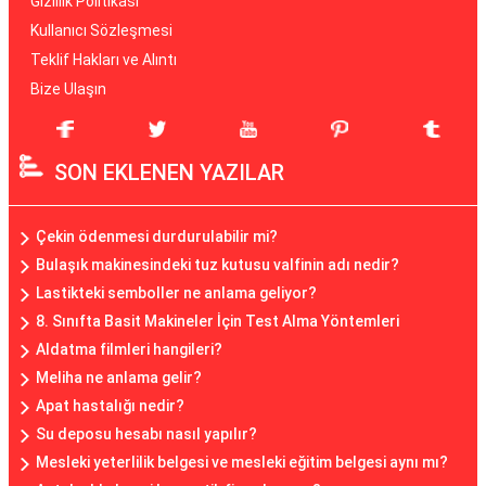
Gizlilik Politikası
Kullanıcı Sözleşmesi
Teklif Hakları ve Alıntı
Bize Ulaşın
SON EKLENEN YAZILAR
Çekin ödenmesi durdurulabilir mi?
Bulaşık makinesindeki tuz kutusu valfinin adı nedir?
Lastikteki semboller ne anlama geliyor?
8. Sınıfta Basit Makineler İçin Test Alma Yöntemleri
Aldatma filmleri hangileri?
Meliha ne anlama gelir?
Apat hastalığı nedir?
Su deposu hesabı nasıl yapılır?
Mesleki yeterlilik belgesi ve mesleki eğitim belgesi aynı mı?