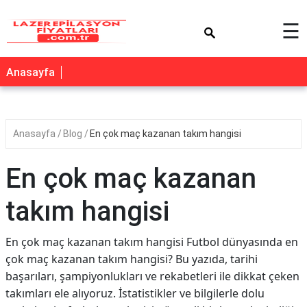
×
☰
Anasayfa
Anasayfa
Blog
En çok maç kazanan takım hangisi
En çok maç kazanan
takım hangisi
En çok maç kazanan takım hangisi Futbol dünyasında en
çok maç kazanan takım hangisi? Bu yazıda, tarihi
başarıları, şampiyonlukları ve rekabetleri ile dikkat çeken
takımları ele alıyoruz. İstatistikler ve bilgilerle dolu