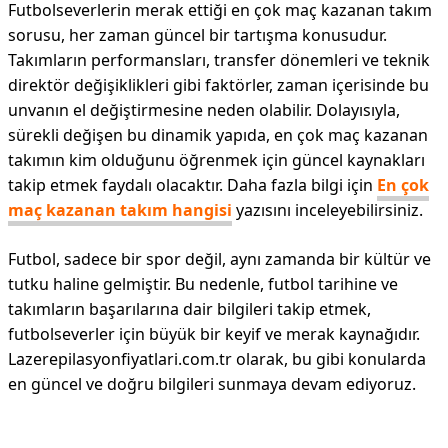
Futbolseverlerin merak ettiği en çok maç kazanan takım
sorusu, her zaman güncel bir tartışma konusudur.
Takımların performansları, transfer dönemleri ve teknik
direktör değişiklikleri gibi faktörler, zaman içerisinde bu
unvanın el değiştirmesine neden olabilir. Dolayısıyla,
sürekli değişen bu dinamik yapıda, en çok maç kazanan
takımın kim olduğunu öğrenmek için güncel kaynakları
takip etmek faydalı olacaktır. Daha fazla bilgi için
En çok
maç kazanan takım hangisi
yazısını inceleyebilirsiniz.
Futbol, sadece bir spor değil, aynı zamanda bir kültür ve
tutku haline gelmiştir. Bu nedenle, futbol tarihine ve
takımların başarılarına dair bilgileri takip etmek,
futbolseverler için büyük bir keyif ve merak kaynağıdır.
Lazerepilasyonfiyatlari.com.tr olarak, bu gibi konularda
en güncel ve doğru bilgileri sunmaya devam ediyoruz.