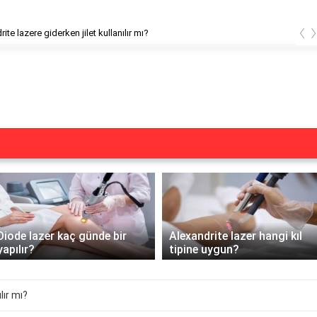
‹
ite lazere giderken jilet kullanılır mı?
Diode lazer kaç günde bir
Alexandrite lazer hangi kıl
yapılır?
tipine uygun?
lır mı?