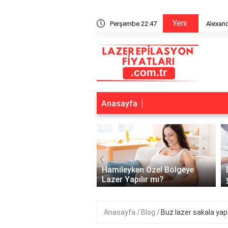
Yeni
n bitiriyor mu?
Perşembe 22:47
Alexandr
Anasayfa
‹
lerde lazer kaç günde
Hamileyken Özel Bölgeye
pılır?
Lazer Yapılır mı?
Anasayfa
Blog
Buz lazer sakala yapı