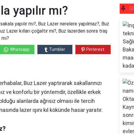
la yapılır mı?
S
 sakala yapılır mı?, Buz Lazer nerelere yapılmaz?, Buz
Buz Lazer kılları çoğaltır mi?, Buz lazerden sonra traş
t mı?
Whatsapp
Tumbler
Pinterest
rhabalar, Buz Lazer yaptırarak sakallarınızı
sız ve konforlu bir yöntemdir, özellikle erkek
n olduğu alanlarda ağrısız olması ile tercih
asında lazer ışını kıl kökünde hasar yaratır.
z?