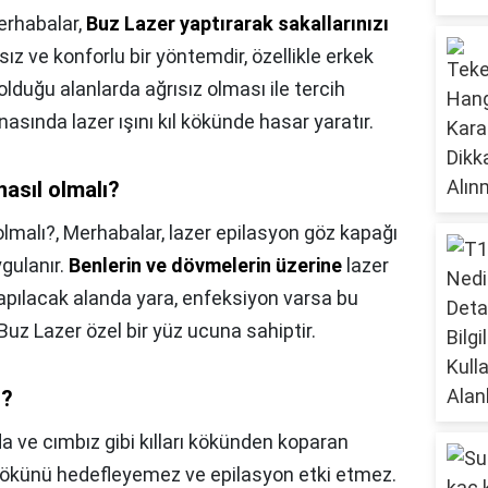
rhabalar,
Buz Lazer yaptırarak sakallarınızı
sız ve konforlu bir yöntemdir, özellikle erkek
n olduğu alanlarda ağrısız olması ile tercih
asında lazer ışını kıl kökünde hasar yaratır.
nasıl olmalı?
olmalı?,
Merhabalar, lazer epilasyon göz kapağı
gulanır.
Benlerin ve dövmelerin üzerine
lazer
pılacak alanda yara, enfeksiyon varsa bu
uz Lazer özel bir yüz ucuna sahiptir.
i?
a ve cımbız gibi kılları kökünden koparan
l kökünü hedefleyemez ve epilasyon etki etmez.