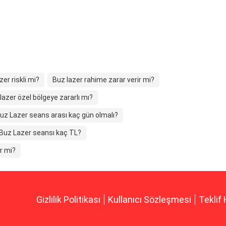
zer riskli mi?
Buz lazer rahime zarar verir mi?
lazer özel bölgeye zararlı mı?
uz Lazer seans arası kaç gün olmalı?
Buz Lazer seansı kaç TL?
r mi?
Gizlilik Politikası
Kullanıcı Sözleşmesi
Teklif 