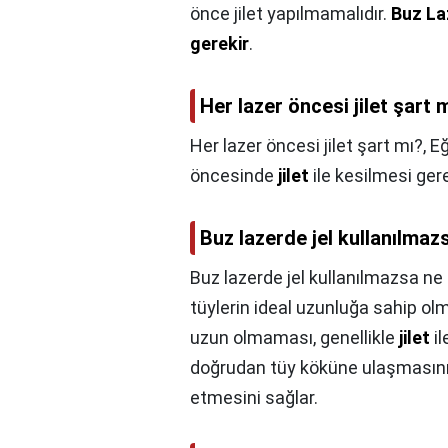
önce jilet yapılmamalıdır.
Buz La
gerekir
.
Her lazer öncesi jilet şart 
Her lazer öncesi jilet şart mı?,
Eğ
öncesinde
jilet
ile kesilmesi ger
Buz lazerde jel kullanılmaz
Buz lazerde jel kullanılmazsa ne 
tüylerin ideal uzunluğa sahip ol
uzun olmaması, genellikle
jilet
il
doğrudan tüy köküne ulaşmasını 
etmesini sağlar.