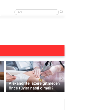
›
Buz lazer öncesi duş alınır mı?
›
Alexandrite lazere gitmeden
Hamileyken Yüz Bölges
önce tüyler nasıl olmalı?
Lazer Yapılır mı?