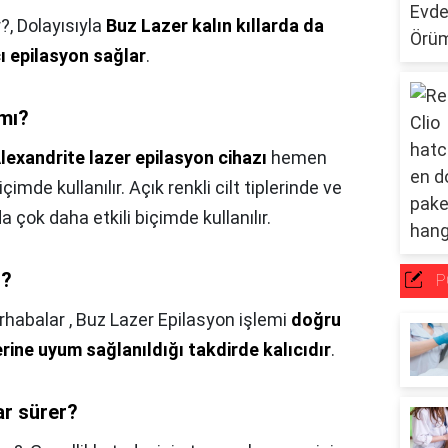
r?,
Dolayısıyla
Buz Lazer kalın kıllarda da
ıcı epilasyon sağlar
.
 mı?
lexandrite lazer epilasyon cihazı
hemen
çimde kullanılır. Açık renkli cilt tiplerinde ve
a çok daha etkili biçimde kullanılır.
ı?
P
habalar , Buz Lazer Epilasyon işlemi
doğru
ine uyum sağlanıldığı takdirde kalıcıdır
.
ar sürer?