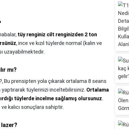
?
abalar,
tüy renginiz cilt renginizden 2 ton
ürsünüz
, ince ve kızıl tüylerde normal (kalın ve
sı uzayabilmektedir.
lır mı?
?,
Bu prensipten yola çıkarak ortalama 8 seans
yaptırarak tüylerinizi inceltebilirsiniz.
Ortalama
ştırdığı tüylerde incelme sağlamış olursunuz
.
i ve kalıcı sonuçlara sahiptir.
i lazer?