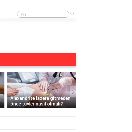
›
Buz lazer öncesi duş alınır mı?
›
Alexandrite lazere gitmeden
Hamileyken Yüz Bölges
önce tüyler nasıl olmalı?
Lazer Yapılır mı?