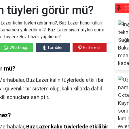
n tüyleri görür mü?
S
Lazer kalın tüyleri görür mü?, Buz Lazer hangi kılları
ı tamamen yok eder mi?, Buz Lazer siyah tüyleri görür
lın tüylere Buz Lazer yapılır mı?
Whatsapp
Tumbler
Pinterest
ür mü?
erhabalar, Buz Lazer kalın tüylerlede etkili bir
güvenilir bir sistem olup, kalın kıllarda dahil
ili sonuçlara sahiptir.
rmez?
Merhabalar,
Buz Lazer kalın tüylerlede etkili bir