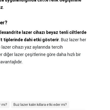
az
.
ker?
lexandrite lazer cihazı beyaz tenli ciltlerde
lt tiplerinde dahi etki gösterir
. Buz lazer her
 lazer cihazı yaz aylarında tercih
 diğer lazer çeşitlerine göre daha hızlı bir
vantajlıdır.
r mi?
Buz lazer kalın kıllara etki eder mi?