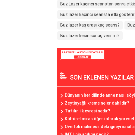
Buz Lazer kaçıncı seanstan sonra etkis
Buz lazer kaçıncı seansta etki gösterir
Buz lazer kaş arası kaç seans?
Buz 
Buz lazer kesin sonuç verir mi?
SON EKLENEN YAZILAR
Dünyanın her dilinde anne nasıl söy
Zeytinyağlı kreme neler dahildir?
Tırtılın ilk evresi nedir?
Kültürel miras öğesi olarak yöresel
Overlok makinesindeki iğneyi nasıl a
INTJ nin açılımı nedir?