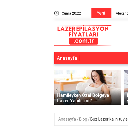
Yeni
n bitiriyor mu?
Cuma 20:22
Alexandr
Anasayfa
‹
lerde lazer kaç günde
Hamileyken Özel Bölgeye
pılır?
Lazer Yapılır mı?
Anasayfa
Blog
Buz Lazer kalın tüyle