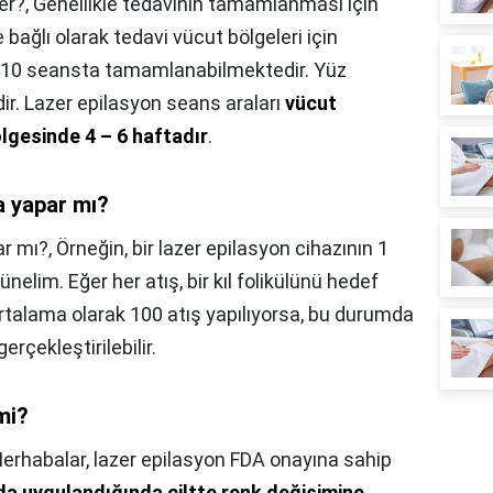
er?,
Genellikle tedavinin tamamlanması için
re bağlı olarak tedavi vücut bölgeleri için
– 10 seansta tamamlanabilmektedir. Yüz
ir. Lazer epilasyon seans araları
vücut
ölgesinde 4 – 6 haftadır
.
a yapar mı?
ar mı?,
Örneğin, bir lazer epilasyon cihazının 1
elim. Eğer her atış, bir kıl folikülünü hedef
ortalama olarak 100 atış yapılıyorsa, bu durumda
gerçekleştirilebilir.
mi?
erhabalar, lazer epilasyon FDA onayına sahip
a uygulandığında ciltte renk değişimine