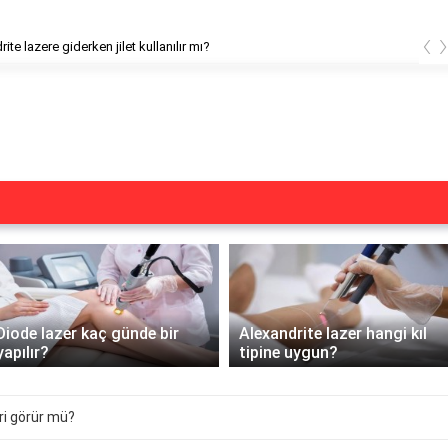
‹
ite lazere giderken jilet kullanılır mı?
Diode lazer kaç günde bir
Alexandrite lazer hangi kıl
yapılır?
tipine uygun?
ri görür mü?