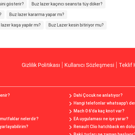
ini gösterir?
Buz lazer kaçıncı seansta tüy döker?
?
Buz lazer kararma yapar mı?
lazer kaşa yapılır mı?
Buz Lazer kesin bitiriyor mu?
Gizlilik Politikası
Kullanıcı Sözleşmesi
Teklif 
lenir?
Dahi Çocuk ne anlatıyor?
Hangi telefonlar whatsapp'ı de
Mach 0 6'da kaç knot var?
 mutfaklar nelerdir?
EA uygulaması ne işe yarar?
yarlayabilirim?
Renault Clio hatchback en dolu
Bakü turları ne zaman başlıyor