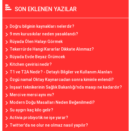
SON EKLENEN YAZILAR
Doğru bilginin kaynakları nelerdir?
9 mm kurusıkılar neden yasaklandı?
Rüyada Ölen Halayı Görmek
Tekerrürde Hangi Kararlar Dikkate Alınmaz?
Rüyada Evde Beyaz Örümcek
Kitchen çevirisi nedir?
T1 ve T2A Nedir? - Detaylı Bilgiler ve Kullanım Alanları
Özgü namal Oktay Kaynarcadan sonra kiminle evlendi?
İnşaat teknikerinin Sağlık Bakanlığı'nda maaşı ne kadardır?
Merci ve mersi aynı mı?
Modern Doğu Masalları Neden Beğenilmedi?
Su aygırı kaç kilo gelir?
Activia probiyotik ne işe yarar?
Twitter'da ne olur ne olmaz nasıl yapılır?