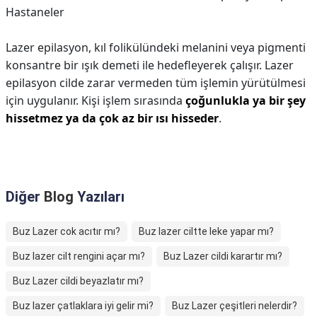
Hastaneler
Lazer epilasyon, kıl folikülündeki melanini veya pigmenti
konsantre bir ışık demeti ile hedefleyerek çalışır. Lazer
epilasyon cilde zarar vermeden tüm işlemin yürütülmesi
için uygulanır. Kişi işlem sırasında
çoğunlukla ya bir şey
hissetmez ya da çok az bir ısı hisseder
.
Diğer
Blog
Yazıları
Buz Lazer cok acıtır mı?
Buz lazer ciltte leke yapar mı?
Buz lazer cilt rengini açar mı?
Buz Lazer cildi karartır mı?
Buz Lazer cildi beyazlatır mı?
Buz lazer çatlaklara iyi gelir mi?
Buz Lazer çeşitleri nelerdir?