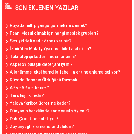
SON EKLENEN YAZILAR
Rüyada milli piyango görmek ne demek?
Fenni Mesul olmak için hangi meslek grupları?
Ses şiddeti nedir örnek veriniz?
İzmir'den Malatya'ya nasıl bilet alabilirim?
Teknoloji şirketleri neden önemli?
Asperox bulaşık deterjanı iyi mi?
Allahümme lekel hamd la ilahe illa ent ne anlama geliyor?
Rüyada Babanın Öldüğünü Duymak
AP ve AR ne demek?
Ters kişilik nedir?
Yalova feribot ücreti ne kadar?
Dünyanın her dilinde anne nasıl söylenir?
Dahi Çocuk ne anlatıyor?
Zeytinyağlı kreme neler dahildir?