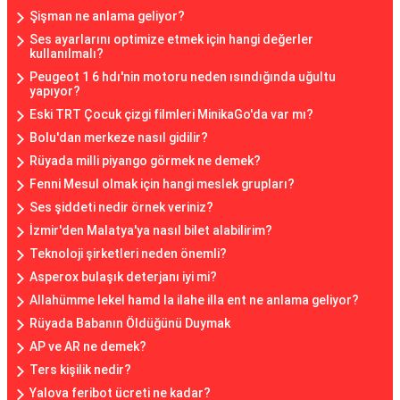
Şişman ne anlama geliyor?
Ses ayarlarını optimize etmek için hangi değerler
kullanılmalı?
Peugeot 1 6 hdı'nin motoru neden ısındığında uğultu
yapıyor?
Eski TRT Çocuk çizgi filmleri MinikaGo'da var mı?
Bolu'dan merkeze nasıl gidilir?
Rüyada milli piyango görmek ne demek?
Fenni Mesul olmak için hangi meslek grupları?
Ses şiddeti nedir örnek veriniz?
İzmir'den Malatya'ya nasıl bilet alabilirim?
Teknoloji şirketleri neden önemli?
Asperox bulaşık deterjanı iyi mi?
Allahümme lekel hamd la ilahe illa ent ne anlama geliyor?
Rüyada Babanın Öldüğünü Duymak
AP ve AR ne demek?
Ters kişilik nedir?
Yalova feribot ücreti ne kadar?