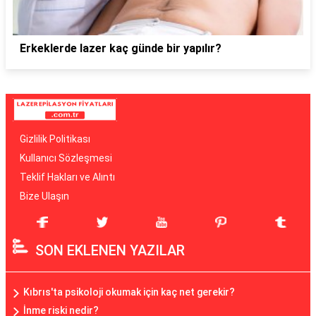
Erkeklerde lazer kaç günde bir yapılır?
Gizlilik Politikası
Kullanıcı Sözleşmesi
Teklif Hakları ve Alıntı
Bize Ulaşın
SON EKLENEN YAZILAR
Kıbrıs'ta psikoloji okumak için kaç net gerekir?
İnme riski nedir?