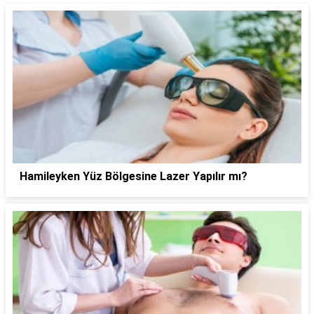
Hamileyken Yüz Bölgesine Lazer Yapılır mı?