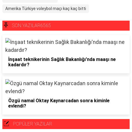
Amerika Türkiye voleybol maçı kaç kaç bitti
SON YAZILAR6565
İnşaat teknikerinin Sağlık Bakanlığı'nda maaşı ne
kadardır?
Özgü namal Oktay Kaynarcadan sonra kiminle
evlendi?
POPÜLER YAZILAR