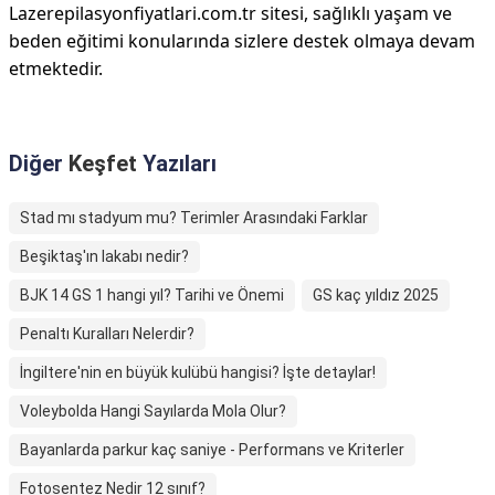
Lazerepilasyonfiyatlari.com.tr sitesi, sağlıklı yaşam ve
beden eğitimi konularında sizlere destek olmaya devam
etmektedir.
Diğer
Keşfet
Yazıları
Stad mı stadyum mu? Terimler Arasındaki Farklar
Beşiktaş'ın lakabı nedir?
BJK 14 GS 1 hangi yıl? Tarihi ve Önemi
GS kaç yıldız 2025
Penaltı Kuralları Nelerdir?
İngiltere'nin en büyük kulübü hangisi? İşte detaylar!
Voleybolda Hangi Sayılarda Mola Olur?
Bayanlarda parkur kaç saniye - Performans ve Kriterler
Fotosentez Nedir 12 sınıf?