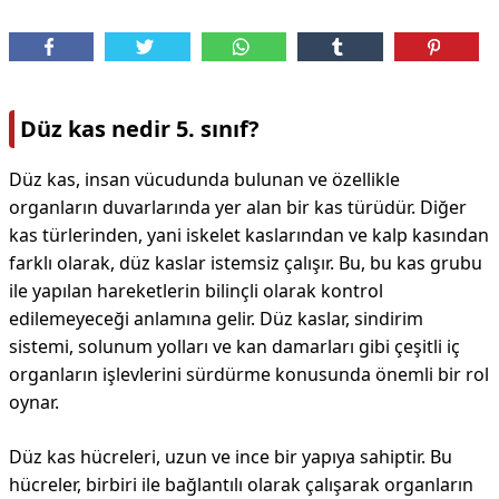
Düz kas nedir 5. sınıf?
Düz kas, insan vücudunda bulunan ve özellikle
organların duvarlarında yer alan bir kas türüdür. Diğer
kas türlerinden, yani iskelet kaslarından ve kalp kasından
farklı olarak, düz kaslar istemsiz çalışır. Bu, bu kas grubu
ile yapılan hareketlerin bilinçli olarak kontrol
edilemeyeceği anlamına gelir. Düz kaslar, sindirim
sistemi, solunum yolları ve kan damarları gibi çeşitli iç
organların işlevlerini sürdürme konusunda önemli bir rol
oynar.
Düz kas hücreleri, uzun ve ince bir yapıya sahiptir. Bu
hücreler, birbiri ile bağlantılı olarak çalışarak organların