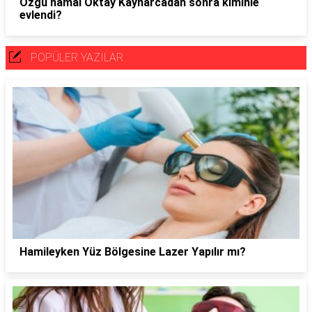
Özgü namal Oktay Kaynarcadan sonra kiminle
evlendi?
POPÜLER YAZILAR
Hamileyken Yüz Bölgesine Lazer Yapılır mı?