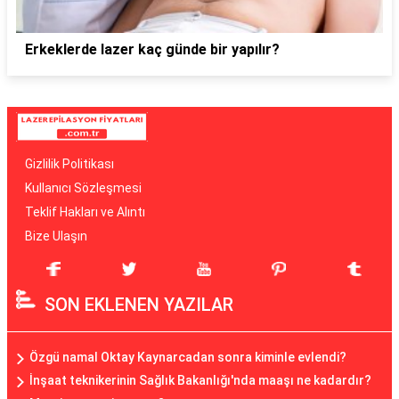
Erkeklerde lazer kaç günde bir yapılır?
Gizlilik Politikası
Kullanıcı Sözleşmesi
Teklif Hakları ve Alıntı
Bize Ulaşın
SON EKLENEN YAZILAR
Özgü namal Oktay Kaynarcadan sonra kiminle evlendi?
İnşaat teknikerinin Sağlık Bakanlığı'nda maaşı ne kadardır?