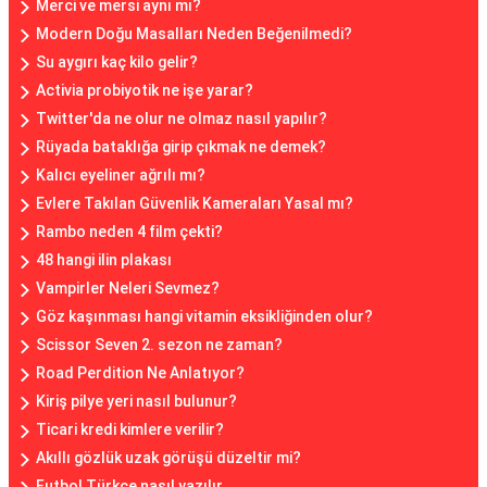
Merci ve mersi aynı mı?
Modern Doğu Masalları Neden Beğenilmedi?
Su aygırı kaç kilo gelir?
Activia probiyotik ne işe yarar?
Twitter'da ne olur ne olmaz nasıl yapılır?
Rüyada bataklığa girip çıkmak ne demek?
Kalıcı eyeliner ağrılı mı?
Evlere Takılan Güvenlik Kameraları Yasal mı?
Rambo neden 4 film çekti?
48 hangi ilin plakası
Vampirler Neleri Sevmez?
Göz kaşınması hangi vitamin eksikliğinden olur?
Scissor Seven 2. sezon ne zaman?
Road Perdition Ne Anlatıyor?
Kiriş pilye yeri nasıl bulunur?
Ticari kredi kimlere verilir?
Akıllı gözlük uzak görüşü düzeltir mi?
Futbol Türkçe nasıl yazılır