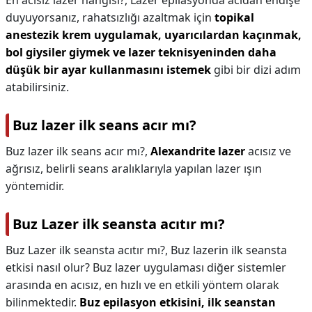
En acısız lazer hangisi?,
Lazer epilasyonda acıdan endişe
duyuyorsanız, rahatsızlığı azaltmak için
topikal
anestezik krem uygulamak, uyarıcılardan kaçınmak,
bol giysiler giymek ve lazer teknisyeninden daha
düşük bir ayar kullanmasını istemek
gibi bir dizi adım
atabilirsiniz.
Buz lazer ilk seans acır mı?
Buz lazer ilk seans acır mı?,
Alexandrite lazer
acısız ve
ağrısız, belirli seans aralıklarıyla yapılan lazer ışın
yöntemidir.
Buz Lazer ilk seansta acıtır mı?
Buz Lazer ilk seansta acıtır mı?,
Buz lazerin ilk seansta
etkisi nasıl olur? Buz lazer uygulaması diğer sistemler
arasında en acısız, en hızlı ve en etkili yöntem olarak
bilinmektedir.
Buz epilasyon etkisini, ilk seanstan